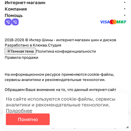
Интернет-магазин
Компания
Помощь
2018-2026 © Интер Шины - интернет-магазин шин и дисков
Разработано в
Клюква.Студия
Темная тема
Политика конфиденциальности
Правила продажи
На информационном ресурсе применяются
cookie-файлы,
сервисы аналитики и рекомендательные технологии
.
Обращаем Ваше внимание на то, что данный интернет-сайт
носит исключительно информационный характер и ни при каких
На сайте используются cookie-файлы, сервисы
условиях информационные материалы и цены, размещенные на
аналитики и рекомендательные технологии.
сайте, не являются публичной офертой, определяемой
Подробнее
положениями Статей 435 и 437 Гражданского кодекса РФ.
Понятно
Главная
Каталог
Корзина
Избранные
Кабинет
Сравнение