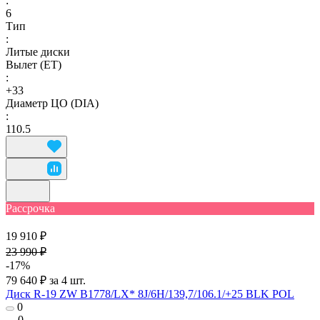
:
6
Тип
:
Литые диски
Вылет (ET)
:
+33
Диаметр ЦО (DIA)
:
110.5
Рассрочка
19 910 ₽
23 990 ₽
-17%
79 640 ₽ за 4 шт.
Диск R-19 ZW B1778/LX* 8J/6H/139,7/106.1/+25 BLK POL
0
0