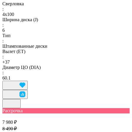
Сверловка
:
4х100
Ширина диска (J)
:
6
Тип
:
Штампованные диски
Вылет (ET)
:
+37
Диаметр ЦО (DIA)
:
60.1
Рассрочка
7 980 ₽
8 490 ₽