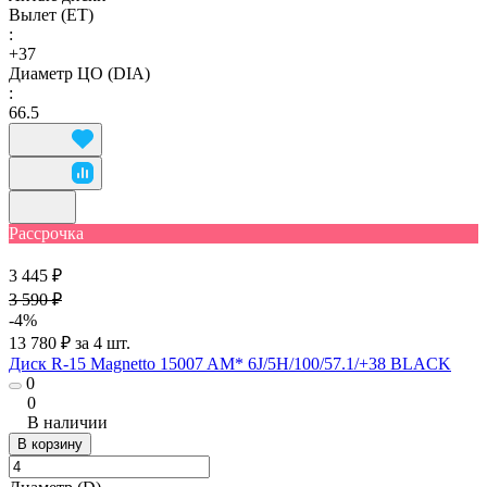
Вылет (ET)
:
+37
Диаметр ЦО (DIA)
:
66.5
Рассрочка
3 445 ₽
3 590 ₽
-4%
13 780 ₽ за 4 шт.
Диск R-15 Magnetto 15007 AM* 6J/5H/100/57.1/+38 BLACK
0
0
В наличии
В корзину