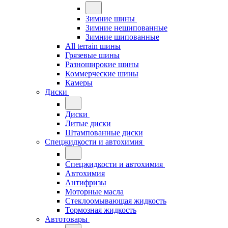
Зимние шины
Зимние нешипованные
Зимние шипованные
All terrain шины
Грязевые шины
Разноширокие шины
Коммерческие шины
Камеры
Диски
Диски
Литые диски
Штампованные диски
Спецжидкости и автохимия
Спецжидкости и автохимия
Автохимия
Антифризы
Моторные масла
Стеклоомывающая жидкость
Тормозная жидкость
Автотовары