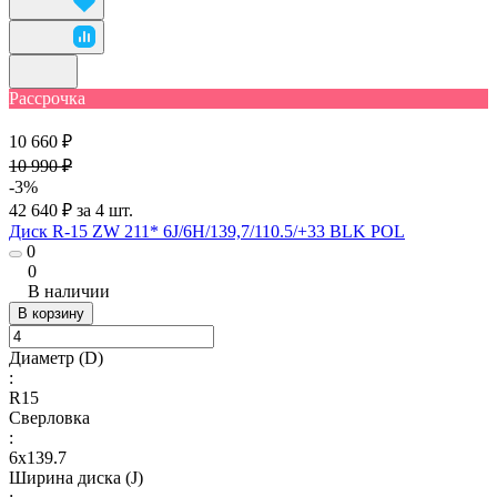
Рассрочка
10 660 ₽
10 990 ₽
-3%
42 640 ₽ за 4 шт.
Диск R-15 ZW 211* 6J/6H/139,7/110.5/+33 BLK POL
0
0
В наличии
В корзину
Диаметр (D)
:
R15
Сверловка
:
6х139.7
Ширина диска (J)