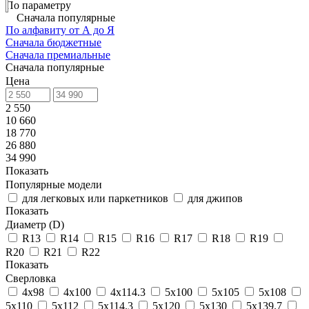
По параметру
Сначала популярные
По алфавиту от А до Я
Сначала бюджетные
Сначала премиальные
Сначала популярные
Цена
2 550
10 660
18 770
26 880
34 990
Показать
Популярные модели
для легковых или паркетников
для джипов
Показать
Диаметр (D)
R13
R14
R15
R16
R17
R18
R19
R20
R21
R22
Показать
Сверловка
4х98
4х100
4х114.3
5х100
5x105
5х108
5х110
5х112
5х114.3
5х120
5х130
5х139.7