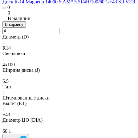
Диск R-14 Magnetto 14000 S AM* 5.5J/4H/100/60.1/+43 SILVER
0
0
В наличии
В корзину
Диаметр (D)
:
R14
Сверловка
:
4х100
Ширина диска (J)
:
5.5
Тип
:
Штампованные диски
Вылет (ET)
:
+43
Диаметр ЦО (DIA)
:
60.1