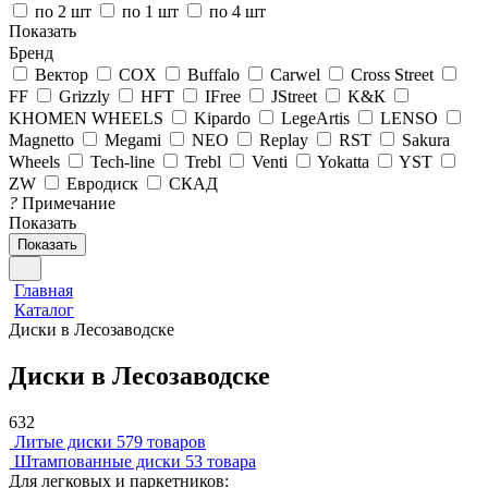
по 2 шт
по 1 шт
по 4 шт
Показать
Бренд
Вектор
COX
Buffalo
Carwel
Cross Street
FF
Grizzly
HFT
IFree
JStreet
K&К
KHOMEN WHEELS
Kipardo
LegeArtis
LENSO
Magnetto
Megami
NEO
Replay
RST
Sakura
Wheels
Tech-line
Trebl
Venti
Yokatta
YST
ZW
Евродиск
СКАД
?
Примечание
Показать
Показать
Главная
Каталог
Диски в Лесозаводске
Диски в Лесозаводске
632
Литые диски
579 товаров
Штампованные диски
53 товара
Для легковых и паркетников: