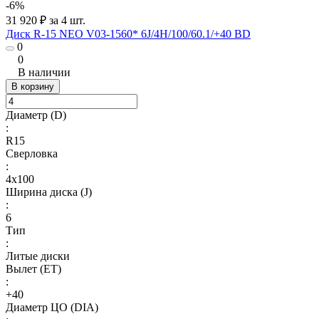
-6%
31 920 ₽ за 4 шт.
Диск R-15 NEO V03-1560* 6J/4H/100/60.1/+40 BD
0
0
В наличии
В корзину
Диаметр (D)
:
R15
Сверловка
:
4х100
Ширина диска (J)
:
6
Тип
:
Литые диски
Вылет (ET)
:
+40
Диаметр ЦО (DIA)