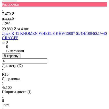
Рассрочка
7 470 ₽
8 490 ₽
-12%
29 880 ₽ за 4 шт.
Диск R-15 KHOMEN WHEELS KHW1508* 6J/4H/100/60.1/+40
GRAY-FP
0
0
В наличии
В корзину
Диаметр (D)
:
R15
Сверловка
:
4х100
Ширина диска (J)
:
6
Тип