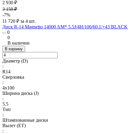
2 930 ₽
3 150 ₽
-7%
11 720 ₽ за 4 шт.
Диск R-14 Magnetto 14000 AM* 5.5J/4H/100/60.1/+43 BLACK
0
0
В наличии
В корзину
Диаметр (D)
:
R14
Сверловка
:
4х100
Ширина диска (J)
:
5.5
Тип
:
Штампованные диски
Вылет (ET)
: