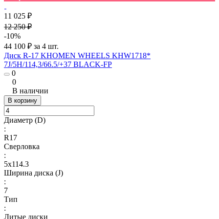
11 025 ₽
12 250 ₽
-10%
44 100 ₽ за 4 шт.
Диск R-17 KHOMEN WHEELS KHW1718*
7J/5H/114,3/66.5/+37 BLACK-FP
0
0
В наличии
В корзину
Диаметр (D)
:
R17
Сверловка
:
5х114.3
Ширина диска (J)
:
7
Тип
:
Литые диски