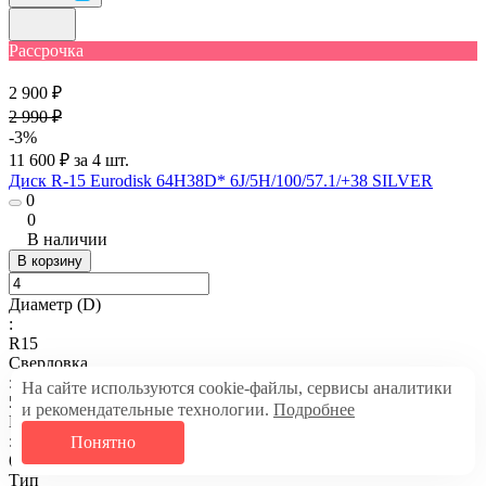
Рассрочка
2 900 ₽
2 990 ₽
-3%
11 600 ₽ за 4 шт.
Диск R-15 Eurodisk 64H38D* 6J/5H/100/57.1/+38 SILVER
0
0
В наличии
В корзину
Диаметр (D)
:
R15
Сверловка
:
На сайте используются cookie-файлы, сервисы аналитики
5х100
и рекомендательные технологии.
Подробнее
Ширина диска (J)
:
Понятно
6
Тип