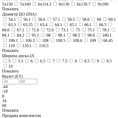
5х150
5х160
6х114.3
6х130
6х139.7
9х100
Показать
Диаметр ЦО (DIA)
54.1
56.1
56.6
57.1
58.5
58.6
60
60.1
63.3
63.35
63.4
64.1
65.1
66.1
66.5
66.6
67.1
71.6
72.6
73.1
75
75.1
78.1
84.1
84.2
95.1
98
98.1
98.5
98.6
100.1
106.1
106.3
108
108.5
108.6
109
66.45
110
110.1
110.5
Показать
Ширина диска (J)
5
5.5
6
6.5
7
7.5
8
8.5
9
9.5
10
Показать
Вылет (ET)
-44
-18
8
34
60
Показать
Продажа комплектом