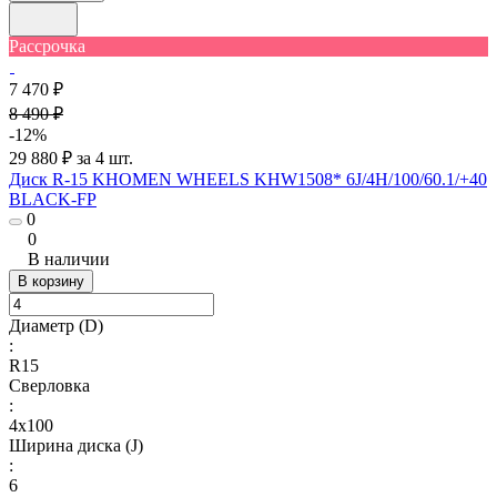
Рассрочка
7 470 ₽
8 490 ₽
-12%
29 880 ₽ за 4 шт.
Диск R-15 KHOMEN WHEELS KHW1508* 6J/4H/100/60.1/+40
BLACK-FP
0
0
В наличии
В корзину
Диаметр (D)
:
R15
Сверловка
:
4х100
Ширина диска (J)
:
6