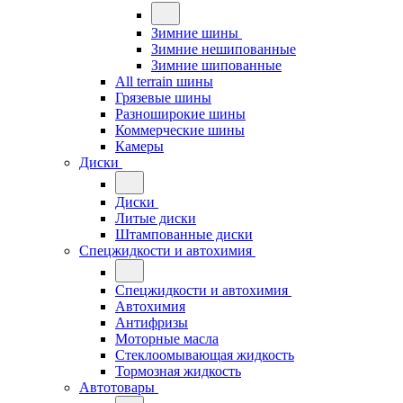
Зимние шины
Зимние нешипованные
Зимние шипованные
All terrain шины
Грязевые шины
Разноширокие шины
Коммерческие шины
Камеры
Диски
Диски
Литые диски
Штампованные диски
Спецжидкости и автохимия
Спецжидкости и автохимия
Автохимия
Антифризы
Моторные масла
Стеклоомывающая жидкость
Тормозная жидкость
Автотовары