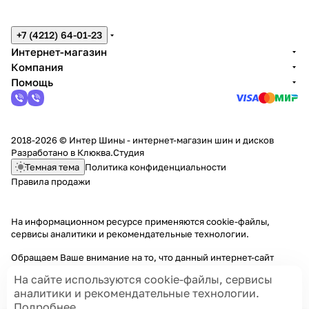
+7 (4212) 64-01-23
Интернет-магазин
Компания
Помощь
2018-2026 © Интер Шины - интернет-магазин шин и дисков
Разработано в
Клюква.Студия
Темная тема
Политика конфиденциальности
Правила продажи
На информационном ресурсе применяются
cookie-файлы,
сервисы аналитики и рекомендательные технологии
.
Обращаем Ваше внимание на то, что данный интернет-сайт
носит исключительно информационный характер и ни при каких
На сайте используются cookie-файлы, сервисы
условиях информационные материалы и цены, размещенные на
аналитики и рекомендательные технологии.
сайте, не являются публичной офертой, определяемой
Подробнее
положениями Статей 435 и 437 Гражданского кодекса РФ.