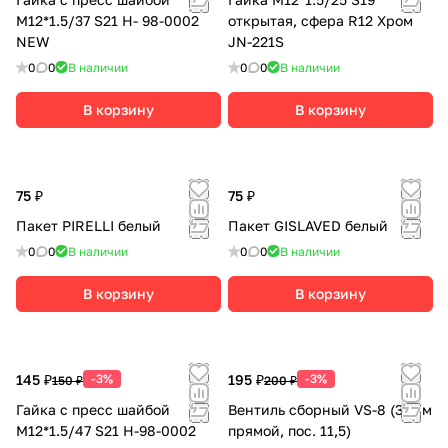
М12*1.5/37 S21 H- 98-0002
открытая, сфера R12 Хром
NEW
JN-221S
0
0
В наличии
0
0
В наличии
В корзину
В корзину
75 ₽
75 ₽
Пакет PIRELLI белый
Пакет GISLAVED белый
0
0
В наличии
0
0
В наличии
В корзину
В корзину
145 ₽
-3%
195 ₽
-3%
150 ₽
200 ₽
Гайка с пресс шайбой
Вентиль сборный VS-8 (38мм
М12*1.5/47 S21 H-98-0002
прямой, пос. 11,5)