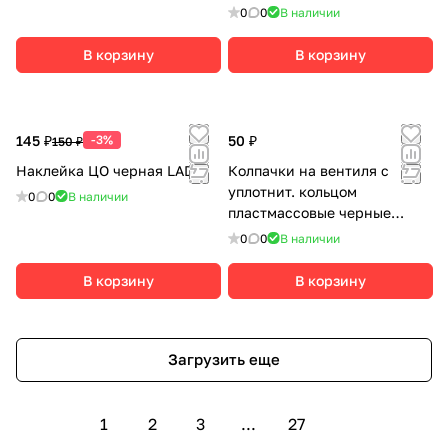
0
0
В наличии
В корзину
В корзину
145 ₽
-3%
50 ₽
150 ₽
Наклейка ЦО черная LADA
Колпачки на вентиля с
уплотнит. кольцом
0
0
В наличии
пластмассовые черные
(комплект 4шт.)
0
0
В наличии
В корзину
В корзину
Загрузить еще
1
2
3
...
27