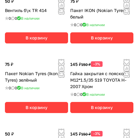
50 ₽
75 ₽
Вентиль б\к TR 414
Пакет IKON (Nokian Tyres)
белый
0
0
В наличии
0
0
В наличии
В корзину
В корзину
75 ₽
145 ₽
-3%
150 ₽
Пакет Nokian Tyres (Ikon
Гайка закрытая с пояском
Tyres) зелёный
М12*1.5/35 S19 TOYOTA H-
2007 Хром
0
0
В наличии
0
0
В наличии
В корзину
В корзину
50 ₽
145 ₽
-3%
150 ₽