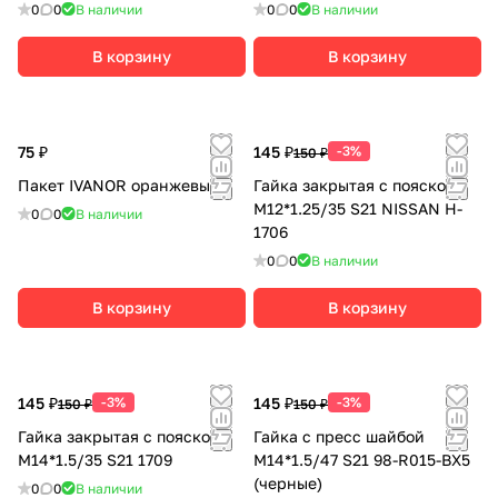
0
0
В наличии
0
0
В наличии
В корзину
В корзину
75 ₽
145 ₽
-3%
150 ₽
Пакет IVANOR оранжевый
Гайка закрытая с пояском
М12*1.25/35 S21 NISSAN H-
0
0
В наличии
1706
0
0
В наличии
В корзину
В корзину
145 ₽
-3%
145 ₽
-3%
150 ₽
150 ₽
Гайка закрытая с пояском
Гайка с пресс шайбой
М14*1.5/35 S21 1709
М14*1.5/47 S21 98-R015-BX5
(черные)
0
0
В наличии