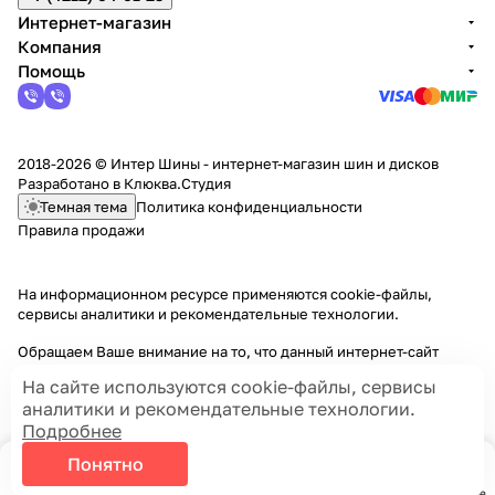
Интернет-магазин
Компания
Помощь
2018-2026 © Интер Шины - интернет-магазин шин и дисков
Разработано в
Клюква.Студия
Темная тема
Политика конфиденциальности
Правила продажи
На информационном ресурсе применяются
cookie-файлы,
сервисы аналитики и рекомендательные технологии
.
Обращаем Ваше внимание на то, что данный интернет-сайт
носит исключительно информационный характер и ни при каких
На сайте используются cookie-файлы, сервисы
условиях информационные материалы и цены, размещенные на
аналитики и рекомендательные технологии.
сайте, не являются публичной офертой, определяемой
Подробнее
положениями Статей 435 и 437 Гражданского кодекса РФ.
Понятно
Главная
Каталог
Корзина
Избранные
Кабинет
Сравнение