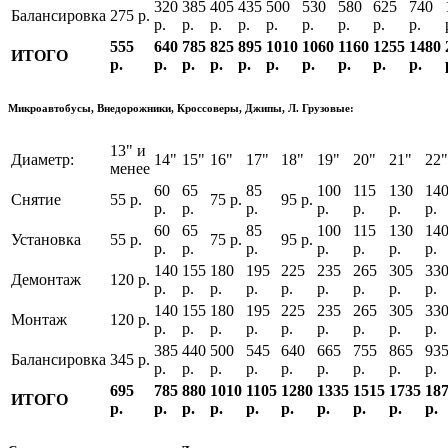
320
385
405
435
500
530
580
625
740
Балансировка
275 р.
р.
р.
р.
р.
р.
р.
р.
р.
р.
555
640
785
825
895
1010
1060
1160
1255
1480
ИТОГО
р.
р.
р.
р.
р.
р.
р.
р.
р.
р.
Микроавтобусы, Внедорожники, Кроссоверы, Джипы, Л. Грузовые:
13" и
Диаметр:
14"
15"
16"
17"
18"
19"
20"
21"
22"
менее
60
65
85
100
115
130
14
Снятие
55 р.
75 р.
95 р.
р.
р.
р.
р.
р.
р.
р.
60
65
85
100
115
130
14
Установка
55 р.
75 р.
95 р.
р.
р.
р.
р.
р.
р.
р.
140
155
180
195
225
235
265
305
33
Демонтаж
120 р.
р.
р.
р.
р.
р.
р.
р.
р.
р.
140
155
180
195
225
235
265
305
33
Монтаж
120 р.
р.
р.
р.
р.
р.
р.
р.
р.
р.
385
440
500
545
640
665
755
865
93
Балансировка
345 р.
р.
р.
р.
р.
р.
р.
р.
р.
р.
695
785
880
1010
1105
1280
1335
1515
1735
18
ИТОГО
р.
р.
р.
р.
р.
р.
р.
р.
р.
р.