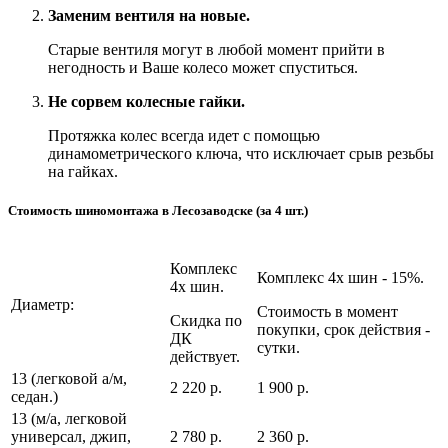
Заменим вентиля на новые.
Старые вентиля могут в любой момент прийти в
негодность и Ваше колесо может спуститься.
Не сорвем колесные гайки.
Протяжка колес всегда идет с помощью
динамометрического ключа, что исключает срыв резьбы
на гайках.
Стоимость шиномонтажа в Лесозаводске (за 4 шт.)
Комплекс
Комплекс 4х шин - 15%.
4х шин.
Диаметр:
Стоимость в момент
Скидка по
покупки, срок действия -
ДК
сутки.
действует.
13 (легковой а/м,
2 220 р.
1 900 р.
седан.)
13 (м/а, легковой
универсал, джип,
2 780 р.
2 360 р.