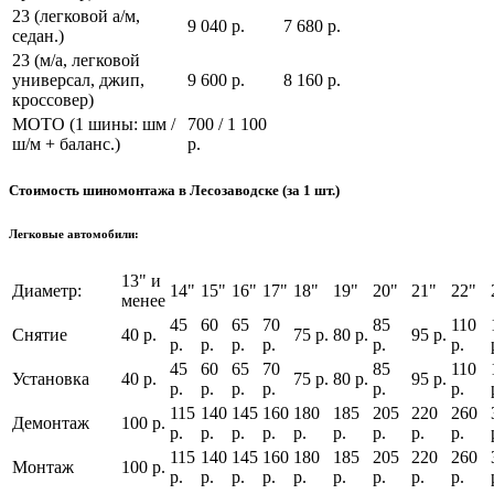
23 (легковой а/м,
9 040 р.
7 680 р.
седан.)
23 (м/а, легковой
универсал, джип,
9 600 р.
8 160 р.
кроссовер)
МОТО (1 шины: шм /
700 / 1 100
ш/м + баланс.)
р.
Стоимость шиномонтажа в Лесозаводске (за 1 шт.)
Легковые автомобили:
13" и
Диаметр:
14"
15"
16"
17"
18"
19"
20"
21"
22"
менее
45
60
65
70
85
110
Снятие
40 р.
75 р.
80 р.
95 р.
р.
р.
р.
р.
р.
р.
45
60
65
70
85
110
Установка
40 р.
75 р.
80 р.
95 р.
р.
р.
р.
р.
р.
р.
115
140
145
160
180
185
205
220
260
Демонтаж
100 р.
р.
р.
р.
р.
р.
р.
р.
р.
р.
115
140
145
160
180
185
205
220
260
Монтаж
100 р.
р.
р.
р.
р.
р.
р.
р.
р.
р.