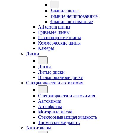
Зимние шины
Зимние нешипованные
Зимние шипованные
All terrain шины
Грязевые шины
Разноширокие шины
Коммерческие шины
Камеры
Диски
Диски
Литые диски
Штампованные диски
Спецжидкости и автохимия
Спецжидкости и автохимия
Автохимия
Антифризы
Моторные масла
Стеклоомывающая жидкость
Тормозная жидкость
Автотовары