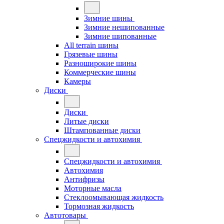
Зимние шины
Зимние нешипованные
Зимние шипованные
All terrain шины
Грязевые шины
Разноширокие шины
Коммерческие шины
Камеры
Диски
Диски
Литые диски
Штампованные диски
Спецжидкости и автохимия
Спецжидкости и автохимия
Автохимия
Антифризы
Моторные масла
Стеклоомывающая жидкость
Тормозная жидкость
Автотовары