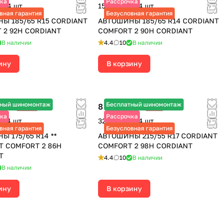
ка
Рассрочка
за 4 шт.
15 040 ₽ за 4 шт.
вная гарантия
Безусловная гарантия
Ы 185/65 R15 CORDIANT
АВТОШИНЫ 185/65 R14 CORDIANT
 2 92H CORDIANT
COMFORT 2 90H CORDIANT
В наличии
4.4
10
В наличии
ину
В корзину
тный шиномонтаж
Бесплатный шиномонтаж
8 115 ₽
-25%
-9%
 590 ₽
8 920 ₽
ка
Рассрочка
за 4 шт.
32 460 ₽ за 4 шт.
вная гарантия
Безусловная гарантия
 175/65 R14 **
АВТОШИНЫ 215/55 R17 CORDIANT
T COMFORT 2 86H
COMFORT 2 98H CORDIANT
T
4.4
10
В наличии
В наличии
ину
В корзину