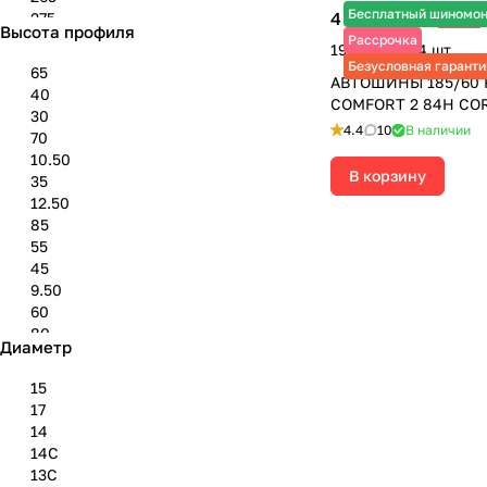
Бесплатный шиномо
4 825 ₽
275
-11%
5 420 ₽
Высота профиля
285
Рассрочка
19 300 ₽ за 4 шт.
295
Безусловная гаранти
65
АВТОШИНЫ 185/60 
305
40
COMFORT 2 84H CO
315
30
325
4.4
10
В наличии
70
30''
10.50
31''
В корзину
35
33''
12.50
85
55
45
9.50
60
80
Диаметр
50
75
15
17
14
14C
13C