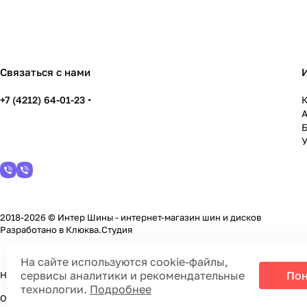
Связаться с нами
+7 (4212) 64-01-23
К
У
2018-2026 © Интер Шины - интернет-магазин шин и дисков
Разработано в
Клюква.Студия
На сайте используются cookie-файлы,
сервисы аналитики и рекомендательные
Пон
На информационном ресурсе применяются
cookie-файлы, сервисы а
технологии.
Подробнее
Обращаем Ваше внимание на то, что данный интернет-сайт носит ис