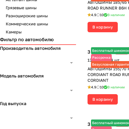
АВТОШИНЫ 185/65 
Грязевые шины
ROAD RUNNER 86H 
4.9
10
В наличии
Разноширокие шины
Коммерческие шины
В корзину
Камеры
Фильтр по автомобилю
Производитель автомобиля
Бесплатный шиномо
3 255 ₽
-25%
4 340 ₽
Рассрочка
13 020 ₽ за 4 шт.
Безусловная гаранти
АВТОШИНЫ 155/70 R
CORDIANT ROAD RU
Модель автомобиля
CORDIANT
4.9
10
В наличии
В корзину
Год выпуска
Бесплатный шиномо
3 840 ₽
-25%
5 120 ₽