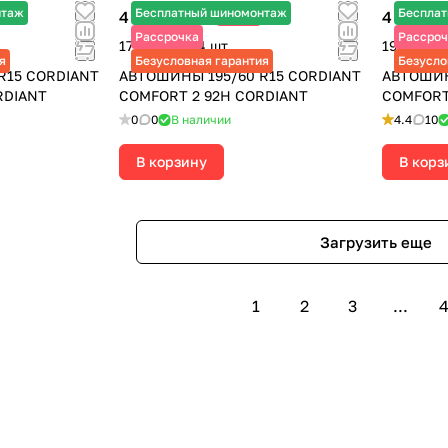
нтаж
Бесплатный шиномонтаж
Беспла
4 330 ₽
4 750 ₽
-25%
5 770 ₽
5
Рассрочка
Рассроч
17 320 ₽ за 4 шт.
19 000 ₽ 
я
Безусловная гарантия
Безусло
R15 CORDIANT
АВТОШИНЫ 195/60 R15 CORDIANT
АВТОШИН
RDIANT
COMFORT 2 92H CORDIANT
COMFORT
0
0
В наличии
4.4
10
В корзину
В корз
Загрузить еще
1
2
3
...
4