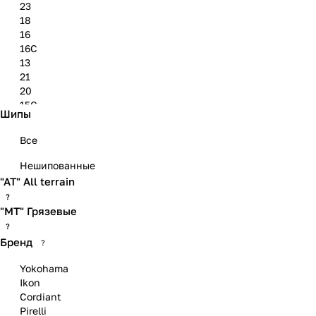
23
18
16
16C
13
21
20
15C
Шипы
22
19
Все
Нешипованные
"АТ" All terrain
?
"МТ" Грязевые
?
Бренд
?
Yokohama
Ikon
Cordiant
Pirelli