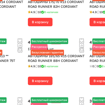
R14 CORDIANT
АВТОШИНЫ 175/70 R13 CORDIANT
АВТОШИН
CORDIANT
ROAD RUNNER 82H CORDIANT
ROAD RU
4.9
10
В наличии
4.9
10
В корзину
В корз
нтаж
Бесплатный шиномонтаж
Беспла
4 345 ₽
4 710 ₽
-12%
4 940 ₽
6 
Рассрочка
Рассроч
17 380 ₽ за 4 шт.
18 840 ₽ 
я
Безусловная гарантия
Безусло
13 **
АВТОШИНЫ 185/65 R15 CORDIANT
АВТОШИН
NNER 75T
ROAD RUNNER 88H CORDIANT
ROAD RU
4.9
10
В наличии
0
0
В 
В корзину
В корз
нтаж
Бесплатный шиномонтаж
Беспла
4 260 ₽
3 730 ₽
-25%
5 680 ₽
4