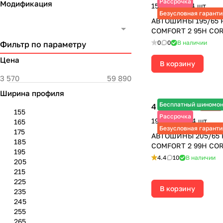
Рассрочка
Модификация
15 360 ₽ за 4 шт.
Безусловная гаранти
АВТОШИНЫ 195/65 
COMFORT 2 95H CO
0
0
В наличии
Фильтр по параметру
Цена
В корзину
Ширина профиля
Бесплатный шиномо
4 750 ₽
-29%
6 690 ₽
155
Рассрочка
19 000 ₽ за 4 шт.
165
Безусловная гаранти
175
АВТОШИНЫ 205/65 
185
COMFORT 2 99H CO
195
4.4
10
В наличии
205
215
225
В корзину
235
245
255
265