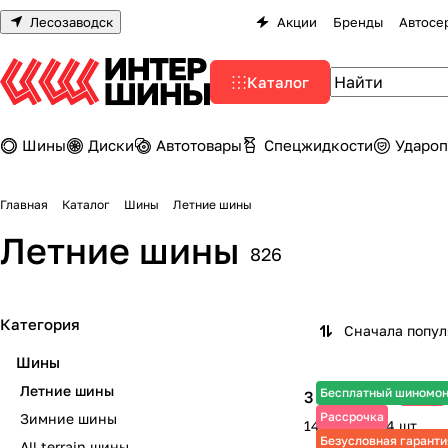
Лесозаводск
Акции
Бренды
Автосе
Каталог
Шины
Диски
Автотовары
Спецжидкости
Удароп
Главная
Каталог
Шины
Летние шины
Летние шины
826
Категория
Сначала попу
Шины
Летние шины
Бесплатный шиномо
3 610 ₽
-25%
4 810 ₽
Рассрочка
Зимние шины
14 440 ₽ за 4 шт.
Безусловная гаранти
All terrain шины