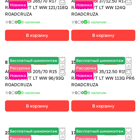
АВТОШИНЫ 265/70 R17
АВТОШИНЫ 37/12.50 R17
Новинка
Новинка
RA3200 M/T LT WW 121/118Q
RA3200 M/T LT WW 124Q
ROADCRUZA
ROADCRUZA
0
0
В наличии
0
0
В наличии
В корзину
В корзину
Бесплатный шиномонтаж
Бесплатный шиномонтаж
8 220 ₽
-15%
15 055 ₽
-30%
9 670 ₽
21 510 ₽
Рассрочка
Рассрочка
АВТОШИНЫ 205/70 R15
АВТОШИНЫ 35/12.50 R15 **
Новинка
Новинка
RA3200 M/T LT WW 96/93Q
RA3200 M/T LT WW 113Q PR6
ROADCRUZA
ROADCRUZA
0
0
В наличии
0
0
В наличии
В корзину
В корзину
Бесплатный шиномонтаж
Бесплатный шиномонтаж
23 105 ₽
-20%
17 310 ₽
-25%
28 880 ₽
23 080 ₽
Рассрочка
Рассрочка