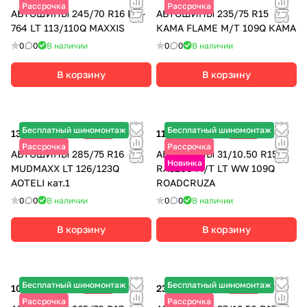
Рассрочка
Рассрочка
АВТОШИНЫ 245/70 R16 MT-
АВТОШИНЫ 235/75 R15
764 LT 113/110Q MAXXIS
КАМА FLAME M/T 109Q КАМА
0
0
В наличии
0
0
В наличии
В корзину
В корзину
Бесплатный шиномонтаж
Бесплатный шиномонтаж
13 245 ₽
-30%
11 890 ₽
-15%
18 920 ₽
13 990 ₽
Рассрочка
Рассрочка
АВТОШИНЫ 285/75 R16
АВТОШИНЫ 31/10.50 R15
Новинка
MUDMAXX LT 126/123Q
RA3200 M/T LT WW 109Q
AOTELI кат.1
ROADCRUZA
0
0
В наличии
0
0
В наличии
В корзину
В корзину
Бесплатный шиномонтаж
Бесплатный шиномонтаж
10 915 ₽
-30%
23 565 ₽
-25%
15 590 ₽
31 420 ₽
Рассрочка
Рассрочка