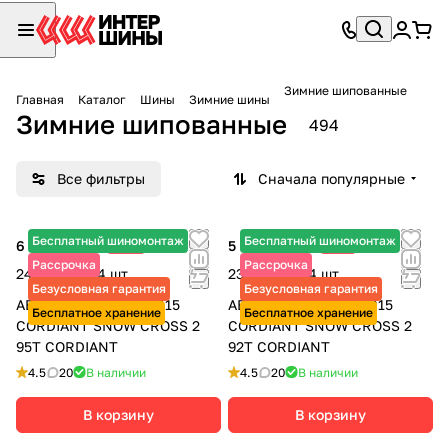
Зимние шипованные
Главная
Каталог
Шины
Зимние шины
Зимние шипованные
494
Все фильтры
Сначала популярные
Бесплатный шиномонтаж
Бесплатный шиномонтаж
6 130 ₽
-6%
5 805 ₽
-7%
6 520 ₽
6 240 ₽
Рассрочка
Рассрочка
24 520 ₽ за 4 шт.
23 220 ₽ за 4 шт.
Безусловная гарантия
Безусловная гарантия
АВТОШИНЫ 195/65 R15
АВТОШИНЫ 185/65 R15
Бесплатное хранение
Бесплатное хранение
CORDIANT SNOW CROSS 2
CORDIANT SNOW CROSS 2
95T CORDIANT
92T CORDIANT
4.5
20
В наличии
4.5
20
В наличии
В корзину
В корзину