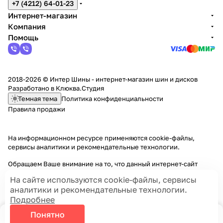
+7 (4212) 64-01-23
Интернет-магазин
Компания
Помощь
2018-2026 © Интер Шины - интернет-магазин шин и дисков
Разработано в
Клюква.Студия
Темная тема
Политика конфиденциальности
Правила продажи
На информационном ресурсе применяются
cookie-файлы,
сервисы аналитики и рекомендательные технологии
.
Обращаем Ваше внимание на то, что данный интернет-сайт
носит исключительно информационный характер и ни при каких
На сайте используются cookie-файлы, сервисы
условиях информационные материалы и цены, размещенные на
аналитики и рекомендательные технологии.
сайте, не являются публичной офертой, определяемой
Подробнее
положениями Статей 435 и 437 Гражданского кодекса РФ.
Понятно