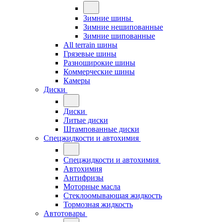
Зимние шины
Зимние нешипованные
Зимние шипованные
All terrain шины
Грязевые шины
Разноширокие шины
Коммерческие шины
Камеры
Диски
Диски
Литые диски
Штампованные диски
Спецжидкости и автохимия
Спецжидкости и автохимия
Автохимия
Антифризы
Моторные масла
Стеклоомывающая жидкость
Тормозная жидкость
Автотовары