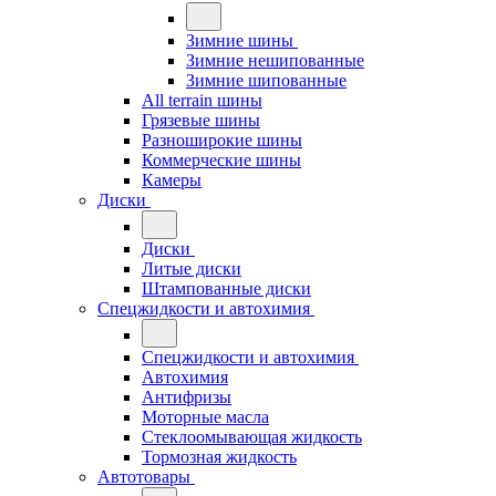
Зимние шины
Зимние нешипованные
Зимние шипованные
All terrain шины
Грязевые шины
Разноширокие шины
Коммерческие шины
Камеры
Диски
Диски
Литые диски
Штампованные диски
Спецжидкости и автохимия
Спецжидкости и автохимия
Автохимия
Антифризы
Моторные масла
Стеклоомывающая жидкость
Тормозная жидкость
Автотовары