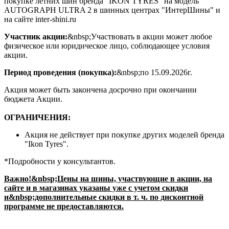
покупке летних шин бренда "IKON TYRES" на модель
AUTOGRAPH ULTRA 2 в шинных центрах "ИнтерШины" и
на сайте inter-shini.ru
Участник акции:
&nbsp;Участвовать в акции может любое
физическое или юридическое лицо, соблюдающее условия
акции.
Период проведения (покупка):
&nbsp;по 15.09.2026г.
Акция может быть закончена досрочно при окончании
бюджета Акции.
ОГРАНИЧЕНИЯ:
Акция не действует при покупке других моделей бренда
"Ikon Tyres".
*Подробности у консультантов.
Важно!&nbsp;Цены на шины, участвующие в акции, на
сайте и в магазинах указаны уже с учетом скидки
и&nbsp;дополнительные скидки в т. ч. по дисконтной
программе не предоставляются.