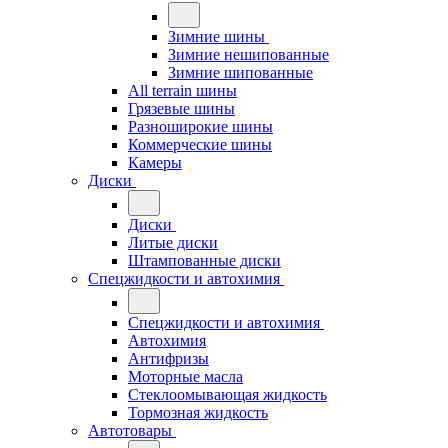
Зимние шины
Зимние нешипованные
Зимние шипованные
All terrain шины
Грязевые шины
Разноширокие шины
Коммерческие шины
Камеры
Диски
Диски
Литые диски
Штампованные диски
Спецжидкости и автохимия
Спецжидкости и автохимия
Автохимия
Антифризы
Моторные масла
Стеклоомывающая жидкость
Тормозная жидкость
Автотовары