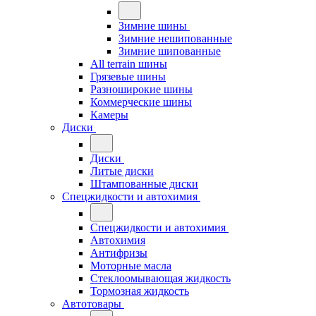
Зимние шины
Зимние нешипованные
Зимние шипованные
All terrain шины
Грязевые шины
Разноширокие шины
Коммерческие шины
Камеры
Диски
Диски
Литые диски
Штампованные диски
Спецжидкости и автохимия
Спецжидкости и автохимия
Автохимия
Антифризы
Моторные масла
Стеклоомывающая жидкость
Тормозная жидкость
Автотовары