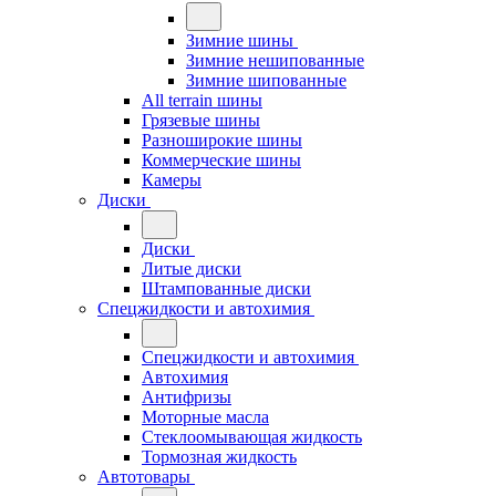
Зимние шины
Зимние нешипованные
Зимние шипованные
All terrain шины
Грязевые шины
Разноширокие шины
Коммерческие шины
Камеры
Диски
Диски
Литые диски
Штампованные диски
Спецжидкости и автохимия
Спецжидкости и автохимия
Автохимия
Антифризы
Моторные масла
Стеклоомывающая жидкость
Тормозная жидкость
Автотовары