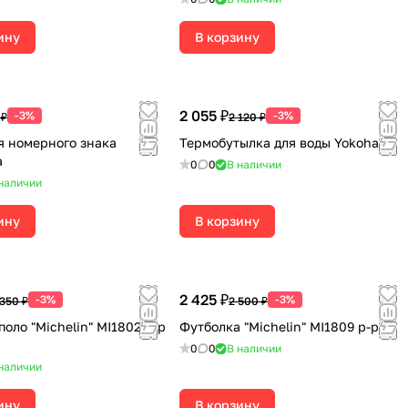
ину
В корзину
2 055 ₽
-3%
-3%
 ₽
2 120 ₽
я номерного знака
Термобутылка для воды Yokohama
a
0
0
В наличии
наличии
ину
В корзину
2 425 ₽
-3%
-3%
 350 ₽
2 500 ₽
оло "Michelin" MI1802 р-р
Футболка "Michelin" MI1809 р-р L
0
0
В наличии
наличии
ину
В корзину