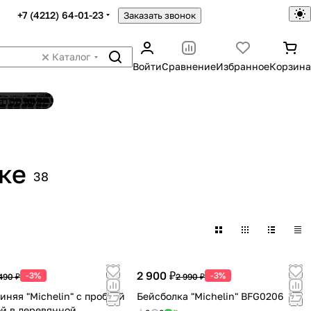
+7 (4212) 64-01-23
Заказать звонок
Каталог
Войти
Сравнение
Избранное
Корзина
ятор шин
ке
38
2 900 ₽
-3%
-3%
490 ₽
2 990 ₽
иняя "Michelin" с пробкой
Бейсболка "Michelin" BFG0206
й в деревянной