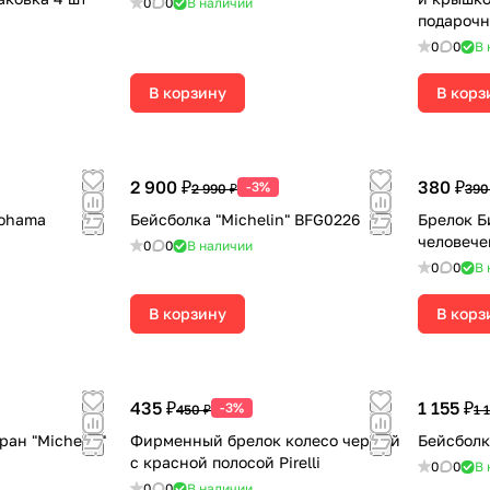
0
0
В наличии
подарочн
0
0
В 
В корзину
В корз
2 900 ₽
380 ₽
-3%
2 990 ₽
390
kohama
Бейсболка "Michelin" BFG0226
Брелок Б
человечек
0
0
В наличии
0
0
В 
В корзину
В корз
435 ₽
1 155 ₽
-3%
450 ₽
1 
ан "Michelin"
Фирменный брелок колесо черный
Бейсболк
с красной полосой Pirelli
0
0
В 
0
0
В наличии