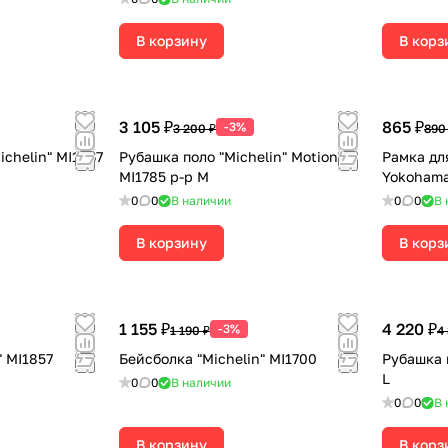
В корзину
В корз
3 105 ₽
865 ₽
-3%
3 200 ₽
890
ichelin" MI1867
Рубашка поло "Michelin" Motion
Рамка дл
MI1785 р-р M
Yokoham
0
0
В наличии
0
0
В 
В корзину
В корз
1 155 ₽
4 220 ₽
-3%
1 190 ₽
4
" MI1857
Бейсболка "Michelin" MI1700
Рубашка п
L
0
0
В наличии
0
0
В 
В корзину
В корз