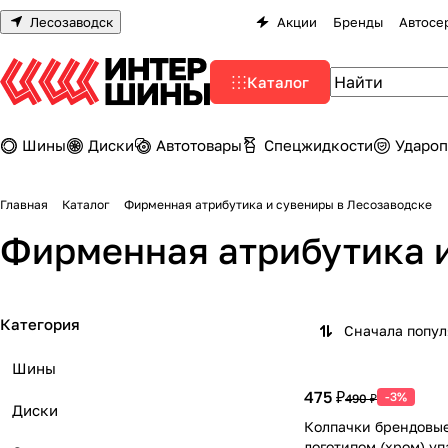
Лесозаводск
Акции
Бренды
Автосе
Каталог
Шины
Диски
Автотовары
Спецжидкости
Удароп
Главная
Каталог
Фирменная атрибутика и сувениры в Лесозаводске
Фирменная атрибутика и
Категория
Сначала попу
Шины
475 ₽
-3%
490 ₽
Диски
Колпачки брендовые
логотипом (хром) уп