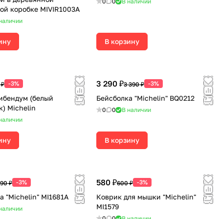
0
0
В наличии
ой коробке MIVIR1003A
наличии
ину
В корзину
3 290 ₽
-3%
-3%
 ₽
3 390 ₽
ибендум (белый
Бейсболка "Michelin" BQ0212
) Michelin
0
0
В наличии
наличии
ину
В корзину
580 ₽
-3%
-3%
190 ₽
600 ₽
а "Michelin" MI1681A
Коврик для мышки "Michelin"
MI1579
наличии
0
0
В наличии