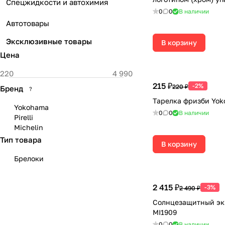
Спецжидкости и автохимия
0
0
В наличии
Автотовары
Эксклюзивные товары
В корзину
Цена
215 ₽
-2%
220 ₽
Бренд
?
Тарелка фризби Yo
Yokohama
0
0
В наличии
Pirelli
Michelin
Тип товара
В корзину
Брелоки
2 415 ₽
-3%
2 490 ₽
Солнцезащитный экр
MI1909
0
0
В наличии