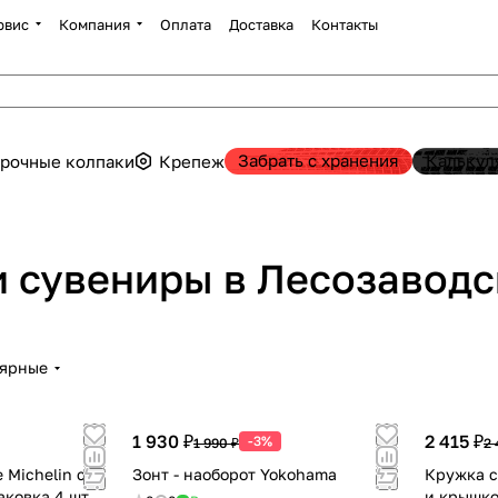
рвис
Компания
Оплата
Доставка
Контакты
Забрать с хранения
Калькул
рочные колпаки
Крепеж
 сувениры в Лесозаводс
лярные
1 930 ₽
2 415 ₽
-3%
1 990 ₽
2 
 Michelin c
Зонт - наоборот Yokohama
Кружка с
аковка 4 шт
и крышко